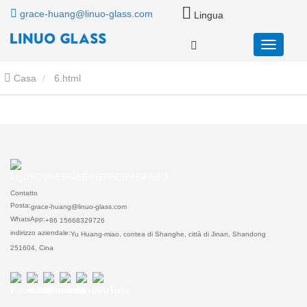
grace-huang@linuo-glass.com
Lingua
Casa
6.html
Contatto
Posta:
grace-huang@linuo-glass.com
WhatsApp:
+86 15668329726
indirizzo aziendale:
Yu Huang-miao, contea di Shanghe, città di Jinan, Shandong
251604, Cina