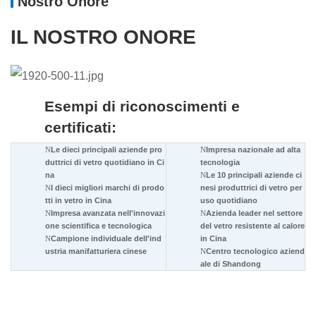
Nostro Onore
IL NOSTRO ONORE
Esempi di riconoscimenti e
certificati:
N
Le dieci principali aziende pro
N
Impresa nazionale ad alta
duttrici di vetro quotidiano in Ci
tecnologia
na
N
Le 10 principali aziende ci
N
I dieci migliori marchi di prodo
nesi produttrici di vetro per
tti in vetro in Cina
uso quotidiano
N
Impresa avanzata nell'innovazi
N
Azienda leader nel settore
one scientifica e tecnologica
del vetro resistente al calore
N
Campione individuale dell'ind
in Cina
ustria manifatturiera cinese
N
Centro tecnologico aziend
ale di Shandong