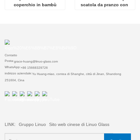
coperchio in bambù
scatola da pranzo con 
coperchi in bambù
Contatto
Posta:
grace-huang@linuo-glass.com
WhatsApp:
+86 15668329726
indirizzo aziendale:
Yu Huang-miao, contea di Shanghe, città di Jinan, Shandong
251604, Cina
LINK:
Gruppo Linuo
Sito web cinese di Linuo Glass