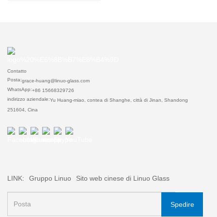
Contatto
Posta:
grace-huang@linuo-glass.com
WhatsApp:
+86 15668329726
indirizzo aziendale:
Yu Huang-miao, contea di Shanghe, città di Jinan, Shandong
251604, Cina
LINK:
Gruppo Linuo
Sito web cinese di Linuo Glass
Spedire