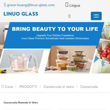
grace-huang@linuo-glass.com
Lingua
Casa
PRODOTTI
Casseruola in vetro
Casseruola
Rotonda In Vetro
Casseruola Rotonda In Vetro