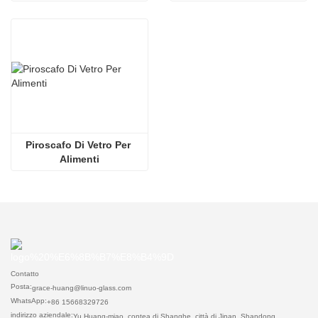
Piroscafo Di Vetro Per 
Alimenti
Contatto
Posta:
grace-huang@linuo-glass.com
WhatsApp:
+86 15668329726
indirizzo aziendale:
Yu Huang-miao, contea di Shanghe, città di Jinan, Shandong