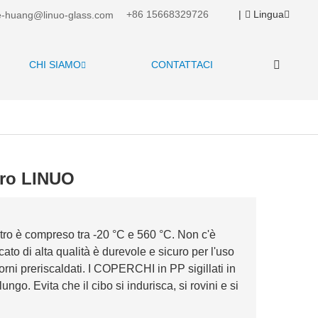
+86 15668329726
|
Lingua
-huang@linuo-glass.com
CHI SIAMO
CONTATTACI
etro LINUO
vetro è compreso tra -20 °C e 560 °C. Non c'è
cato di alta qualità è durevole e sicuro per l'uso
 forni preriscaldati. I COPERCHI in PP sigillati in
go. Evita che il cibo si indurisca, si rovini e si