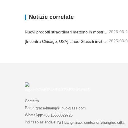
Contenitore con coperchio in vetro
TAZZA
Contatta ora
Con
Notizie correlate
2026-03-2
Nuovi prodotti straordinari mettono in mostra i punti di forza del marchio | Linuo Special Glass debutta ad Ambiente Francoforte
2025-03-0
[Incontra Chicago, USA] Linuo Glass ti invita a raccogliere insieme Chicago Inspirato Home Show!
Contatto
Posta:
grace-huang@linuo-glass.com
WhatsApp:
+86 15668329726
indirizzo aziendale:
Yu Huang-miao, contea di Shanghe, città