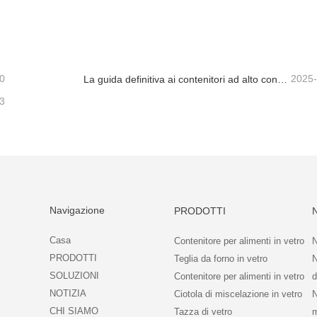
 DI COLA IN VETRO
tatta ora
Contatta ora
0
2025
La guida definitiva ai contenitori ad alto contenuto di alimenti in vetro borosilicato
3
Navigazione
PRODOTTI
Casa
Contenitore per alimenti in vetro
N
PRODOTTI
Teglia da forno in vetro
N
SOLUZIONI
Contenitore per alimenti in vetro
d
NOTIZIA
Ciotola di miscelazione in vetro
N
CHI SIAMO
Tazza di vetro
m