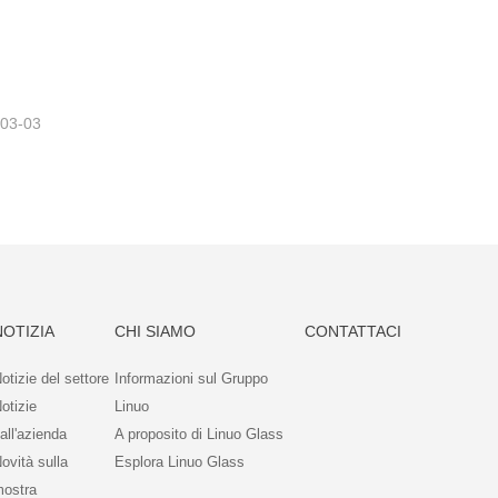
CONTENITORE PER ALIMENTI IN VETRO CON COPERCHIO IN LEGNO DI ACACIA
-03-03
NOTIZIA
CHI SIAMO
CONTATTACI
otizie del settore
Informazioni sul Gruppo
otizie
Linuo
all'azienda
A proposito di Linuo Glass
ovità sulla
Esplora Linuo Glass
ostra