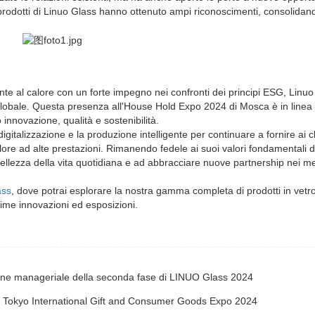
i prodotti di Linuo Glass hanno ottenuto ampi riconoscimenti, consolidan
tente al calore con un forte impegno nei confronti dei principi ESG, Linu
 globale. Questa presenza all'House Hold Expo 2024 di Mosca è in linea 
innovazione, qualità e sostenibilità.
gitalizzazione e la produzione intelligente per continuare a fornire ai cli
alore ad alte prestazioni. Rimanendo fedele ai suoi valori fondamentali d
bellezza della vita quotidiana e ad abbracciare nuove partnership nei me
ass
, dove potrai esplorare la nostra gamma completa di prodotti in vetr
time innovazioni ed esposizioni.
one manageriale della seconda fase di LINUO Glass 2024
la Tokyo International Gift and Consumer Goods Expo 2024