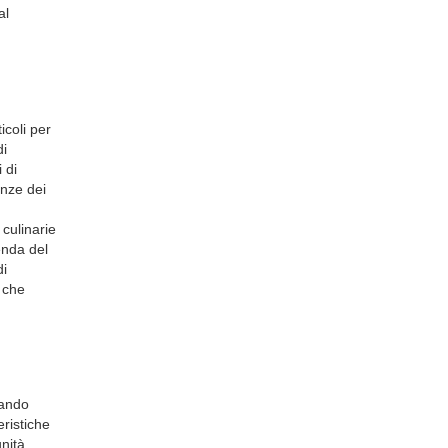
al
icoli per
di
 di
enze dei
 culinarie
enda del
di
i che
iando
ristiche
unità