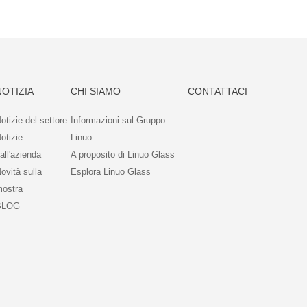
NOTIZIA
CHI SIAMO
CONTATTACI
otizie del settore
Informazioni sul Gruppo
otizie
Linuo
all'azienda
A proposito di Linuo Glass
ovità sulla
Esplora Linuo Glass
ostra
BLOG