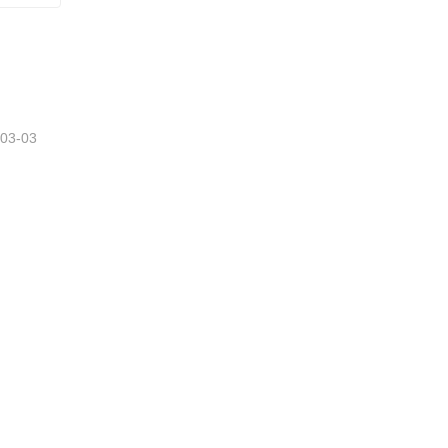
CONTENITORE PER ALIMENTI IN VETRO CON COPERCHIO IN LEGNO DI ACACIA
-03-03