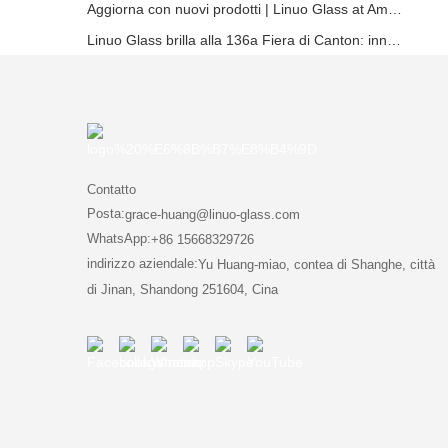
Aggiorna con nuovi prodotti | Linuo Glass at Ambiente
Linuo Glass brilla alla 136a Fiera di Canton: innovazione e leadership nel settore del vetro resistente al calore
Contatto
Posta:
grace-huang@linuo-glass.com
WhatsApp:
+86 15668329726
indirizzo aziendale:
Yu Huang-miao, contea di Shanghe, città
di Jinan, Shandong 251604, Cina