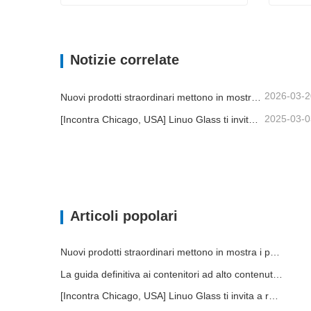
Contenitore con coperchio in vetro
TAZZA
Contatta ora
Conta
Notizie correlate
2026-03-2
Nuovi prodotti straordinari mettono in mostra i punti di forza del marchio | Linuo Special Glass debutta ad Ambiente Francoforte
2025-03-0
[Incontra Chicago, USA] Linuo Glass ti invita a raccogliere insieme Chicago Inspirato Home Show!
Articoli popolari
Nuovi prodotti straordinari mettono in mostra i punti di forza del marchio | Linuo Special Glass debutta ad Ambiente Francoforte
La guida definitiva ai contenitori ad alto contenuto di alimenti in vetro borosilicato
[Incontra Chicago, USA] Linuo Glass ti invita a raccogliere insieme Chicago Inspirato Home Show!