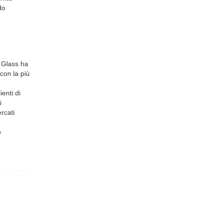
do
o Glass ha
con la più
enti di
i
rcati
o