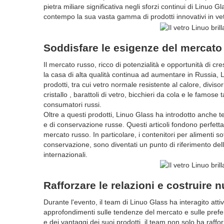
pietra miliare significativa negli sforzi continui di Linuo
contempo la sua vasta gamma di prodotti innovativi in ​​vet
Soddisfare le esigenze del mercato 
Il mercato russo, ricco di potenzialità e opportunità di cr
la casa di alta qualità continua ad aumentare in Russia
prodotti, tra cui vetro normale resistente al calore, divisor
cristallo , barattoli di vetro, bicchieri da cola e le famos
consumatori russi.
Oltre a questi prodotti, Linuo Glass ha introdotto anche te
e di conservazione russe. Questi articoli fondono perfetta
mercato russo. In particolare, i contenitori per alimenti s
conservazione, sono diventati un punto di riferimento dell
internazionali.
Rafforzare le relazioni e costruire
Durante l'evento, il team di Linuo Glass ha interagito att
approfondimenti sulle tendenze del mercato e sulle prefer
e dei vantaggi dei suoi prodotti, il team non solo ha raff