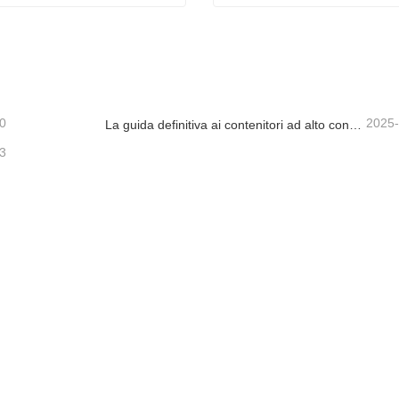
 DI COLA IN VETRO
tta ora
Contatta ora
0
2025
La guida definitiva ai contenitori ad alto contenuto di alimenti in vetro borosilicato
3