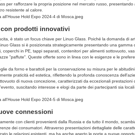
 Glass per rafforzare la propria posizione nel mercato russo, presentando 
ro resistente al calore.
con prodotti innovativi
escita, è stato un focus chiave per Linuo Glass. Poiché la domanda di art
, Linuo Glass si è posizionata strategicamente presentando una gamma 
i, coperchi in PE, tappi separati, contenitori per alimenti sottovuoto, vasi
e tazze "paffute". Queste offerte sono in linea con le esigenze e le prefer
glie da forno e barattoli per la conservazione su misura per le abitudini
mente praticità ed estetica, riflettendo la profonda conoscenza dell'azi
ottovuoto di nuova concezione, caratterizzati da eccezionali prestazioni 
'evento, suscitando interesse e elogi da parte dei partecipanti sia local
 nuove connessioni
ivamente con clienti provenienti dalla Russia e da tutto il mondo, scamb
enze dei consumatori. Attraverso presentazioni dettagliate delle caratte
orzato le relazioni esistenti, ma ha anche aperto le porte a nuove opport