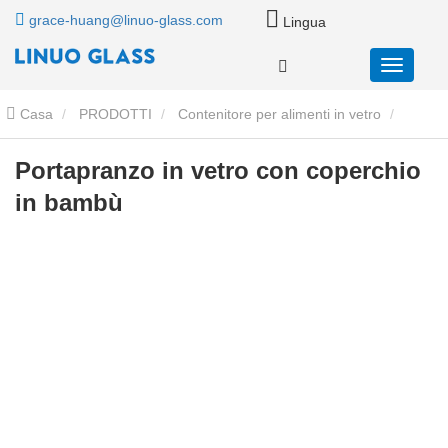
grace-huang@linuo-glass.com
Lingua
Casa
PRODOTTI
Contenitore per alimenti in vetro
Contenitori per alimenti in vetro con coperchi in bambù
Portapranzo in vetro con coperchio
in bambù
Portapranzo in vetro con coperchio in bambù