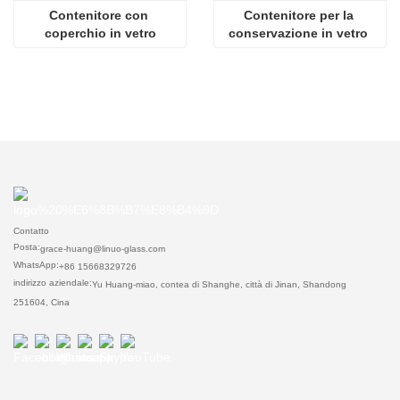
Contenitore con 
Contenitore per la 
coperchio in vetro
conservazione in vetro 
sottovuoto
Contatto
Posta:
grace-huang@linuo-glass.com
WhatsApp:
+86 15668329726
indirizzo aziendale:
Yu Huang-miao, contea di Shanghe, città di Jinan, Shandong
251604, Cina