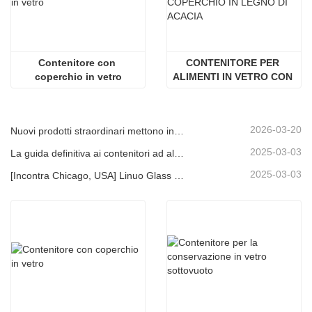
Contenitore con 
CONTENITORE PER 
coperchio in vetro
ALIMENTI IN VETRO CON 
COPERCHIO IN LEGNO DI 
ACACIA
2026-03-20
Nuovi prodotti straordinari mettono in mostra i punti di forza del marchio | Linuo Special Glass debutta ad Ambiente Francoforte
2025-03-03
La guida definitiva ai contenitori ad alto contenuto di alimenti in vetro borosilicato
2025-03-03
[Incontra Chicago, USA] Linuo Glass ti invita a raccogliere insieme Chicago Inspirato Home Show!