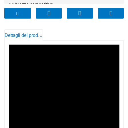
un prezzo competitivo
2. Facile da pulire e trasportare
3. Il team di controllo qualità professionale controlla
bene la qualità e consegna velocemente
Dettagli del prodotto