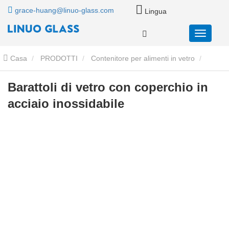
grace-huang@linuo-glass.com
Lingua
Casa
PRODOTTI
Contenitore per alimenti in vetro
Barattolo di vetro con coperchio in acciaio inossidabile
Barattoli di
Barattoli di vetro con coperchio in
acciaio inossidabile
vetro con coperchio in acciaio inossidabile