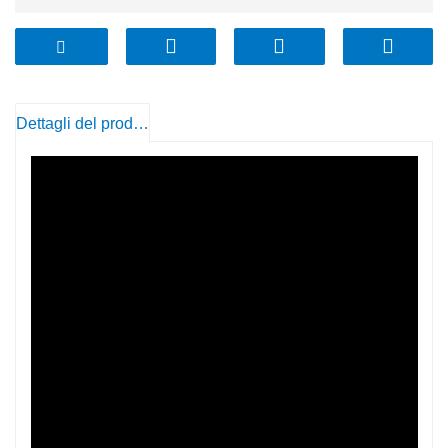
Coperchio ermetico per mantenere il contenuto
asciutto e fresco
Il corpo è composto da vetro borosilicato alto.
Il corpo snello sembra carino ma molto squisito
Lavabile in lavastoviglie e adatta al microonde.
Dettagli del prodotto