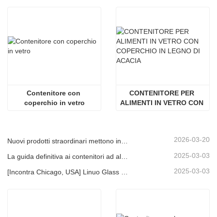
Contenitore con 
CONTENITORE PER 
coperchio in vetro
ALIMENTI IN VETRO CON 
COPERCHIO IN LEGNO DI 
ACACIA
2026-03-20
Nuovi prodotti straordinari mettono in mostra i punti di forza del marchio | Linuo Special Glass debutta ad Ambiente Francoforte
2025-03-03
La guida definitiva ai contenitori ad alto contenuto di alimenti in vetro borosilicato
2025-03-03
[Incontra Chicago, USA] Linuo Glass ti invita a raccogliere insieme Chicago Inspirato Home Show!