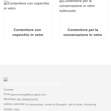
Contenitore con 
Contenitore per la 
coperchio in vetro
conservazione in vetro 
sottovuoto
Contatto
Posta:
grace-huang@linuo-glass.com
WhatsApp:
+86 15668329726
indirizzo aziendale:
Yu Huang-miao, contea di Shanghe, città di Jinan, Shandong
251604, Cina